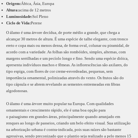
Origem:
África, Ásia, Europa
Altura:
acima de 12 metros
Luminosidade:
Sol Pleno
Ciclo de Vida:
Perene
O álamo é uma árvore decídua, de porte médio a grande, que chega a
alcançar 30 metros de altura. É uma espécie de talhe elegante, com tronco
ereto e copa mais ou menos densa, de forma oval, colunar ou piramidal, de
acordo com a variedade. As folhas são rombóides, simples, alternas, com
margens serrilhadas e um pecíolo longo e fino. Sendo uma espécie dióica,
apresenta indivíduos machos e fêmeas. As inflorescências são axilares, do
tipo espiga, com flores de cor creme-esverdeadas, pequenas, sem
importância ornamental, polinizadas através do vento. Os frutos são do
tipo cápsula e se abrem revelando as sementes entremeadas em fibras
algodonosas.
O álamo é uma árvore muito popular na Europa. Com qualidades
ornamentais e crescimento rápido, ele é uma boa opção para
o paisagismo em grandes áreas, principalmente quando arranjado em
renques ao longo de passeios, criando um belo efeito visual. Sua utilização
na arborização urbana é contra-indicada, pois suas raízes são bastante
agressivas, sendo preconizado que o plantio seja realizado a pelo menos 15