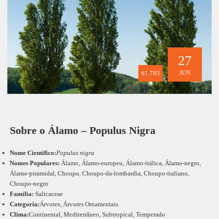
27
61.783
JUN
Sobre o Álamo – Populus Nigra
Nome Científico:
Populus nigra
Nomes Populares:
Álamo, Álamo-europeu, Álamo-itálica, Álamo-negro,
Álamo-piramidal, Choupo, Choupo-da-lombardia, Choupo-italiano,
Choupo-negro
Família:
Salicaceae
Categoria:
Árvores, Árvores Ornamentais
Clima:
Continental, Mediterrâneo, Subtropical, Temperado