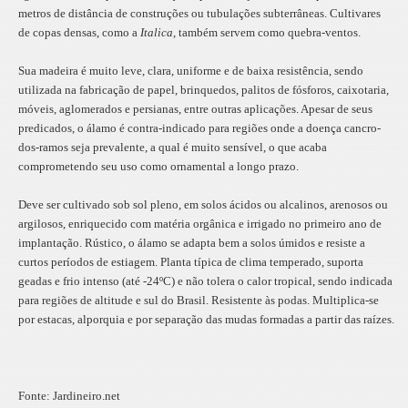
metros de distância de construções ou tubulações subterrâneas. Cultivares
de copas densas, como a
Italica
, também servem como quebra-ventos.
Sua madeira é muito leve, clara, uniforme e de baixa resistência, sendo
utilizada na fabricação de papel, brinquedos, palitos de fósforos, caixotaria,
móveis, aglomerados e persianas, entre outras aplicações. Apesar de seus
predicados, o álamo é contra-indicado para regiões onde a doença cancro-
dos-ramos seja prevalente, a qual é muito sensível, o que acaba
comprometendo seu uso como ornamental a longo prazo.
Deve ser cultivado sob sol pleno, em solos ácidos ou alcalinos, arenosos ou
argilosos, enriquecido com matéria orgânica e irrigado no primeiro ano de
implantação. Rústico, o álamo se adapta bem a solos úmidos e resiste a
curtos períodos de estiagem. Planta típica de clima temperado, suporta
geadas e frio intenso (até -24ºC) e não tolera o calor tropical, sendo indicada
para regiões de altitude e sul do Brasil. Resistente às podas. Multiplica-se
por estacas, alporquia e por separação das mudas formadas a partir das raízes.
Fonte: Jardineiro.net