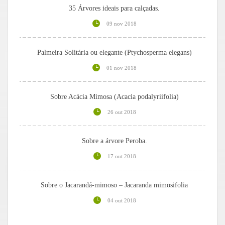
35 Árvores ideais para calçadas.
09 nov 2018
Palmeira Solitária ou elegante (Ptychosperma elegans)
01 nov 2018
Sobre Acácia Mimosa (Acacia podalyriifolia)
26 out 2018
Sobre a árvore Peroba.
17 out 2018
Sobre o Jacarandá-mimoso – Jacaranda mimosifolia
04 out 2018