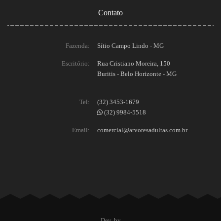
Contato
Fazenda:
Sítio Campo Lindo - MG
Escritório:
Rua Cristiano Moreira, 150
Buritis - Belo Horizonte - MG
Tel:
(32) 3453-1679
(32) 9984-5518
Email:
comercial@arvoresadultas.com.br
Dev. by