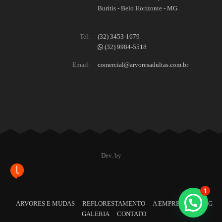
Buritis - Belo Horizonte - MG
Tel:
(32) 3453-1679
(32) 9984-5518
Email:
comercial@arvoresadultas.com.br
Dev. by
1
ÁRVORES E MUDAS
REFLORESTAMENTO
A EMPRESA
BLOG
GALERIA
CONTATO