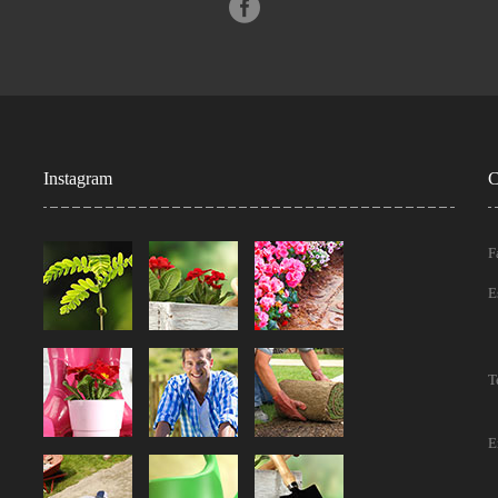
Instagram
C
F
E
T
E