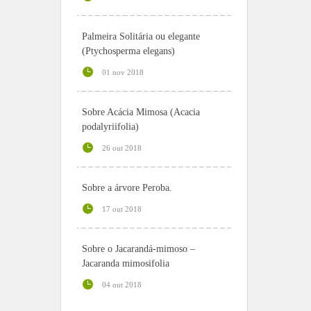
Palmeira Solitária ou elegante
(Ptychosperma elegans)
01 nov 2018
Sobre Acácia Mimosa (Acacia
podalyriifolia)
26 out 2018
Sobre a árvore Peroba.
17 out 2018
Sobre o Jacarandá-mimoso –
Jacaranda mimosifolia
04 out 2018