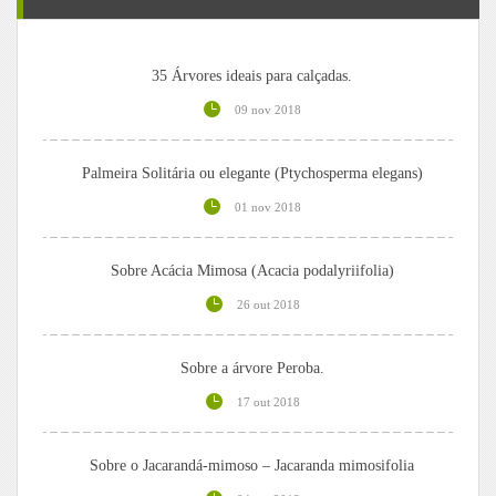
35 Árvores ideais para calçadas.
09 nov 2018
Palmeira Solitária ou elegante (Ptychosperma elegans)
01 nov 2018
Sobre Acácia Mimosa (Acacia podalyriifolia)
26 out 2018
Sobre a árvore Peroba.
17 out 2018
Sobre o Jacarandá-mimoso – Jacaranda mimosifolia