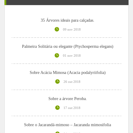
35 Árvores ideais para calçadas.
09 nov 2018
Palmeira Solitária ou elegante (Ptychosperma elegans)
01 nov 2018
Sobre Acácia Mimosa (Acacia podalyriifolia)
26 out 2018
Sobre a árvore Peroba.
17 out 2018
Sobre o Jacarandá-mimoso – Jacaranda mimosifolia