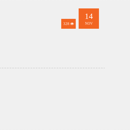
14
328
NOV