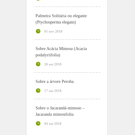
Palmeira Solitária ou elegante
(Ptychosperma elegans)
01 nov 2018
Sobre Acácia Mimosa (Acacia
podalyriifolia)
26 out 2018
Sobre a árvore Peroba.
17 out 2018
Sobre o Jacarandá-mimoso –
Jacaranda mimosifolia
04 out 2018