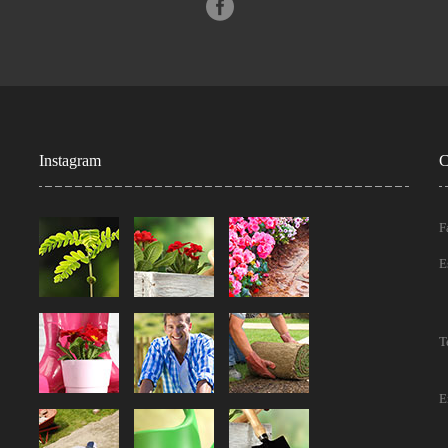
Instagram
C
F
E
T
E