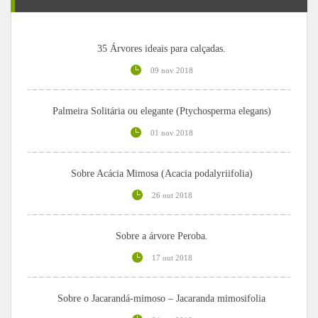
35 Árvores ideais para calçadas.
09 nov 2018
Palmeira Solitária ou elegante (Ptychosperma elegans)
01 nov 2018
Sobre Acácia Mimosa (Acacia podalyriifolia)
26 out 2018
Sobre a árvore Peroba.
17 out 2018
Sobre o Jacarandá-mimoso – Jacaranda mimosifolia