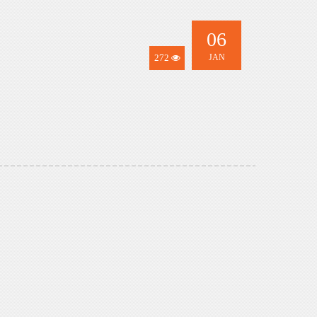
06
272
JAN