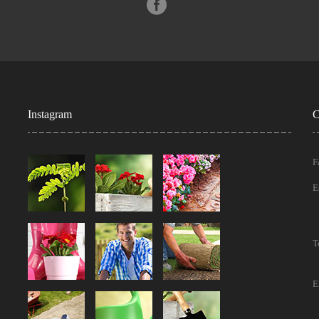
Instagram
C
F
E
T
E