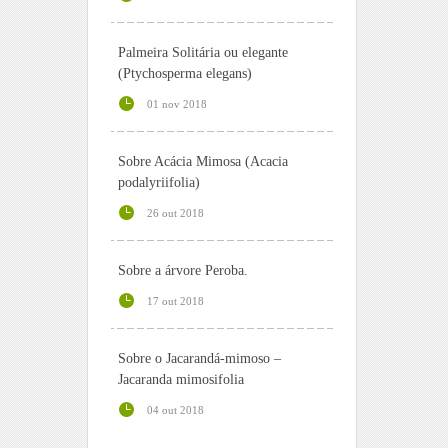
Palmeira Solitária ou elegante
(Ptychosperma elegans)
01 nov 2018
Sobre Acácia Mimosa (Acacia
podalyriifolia)
26 out 2018
Sobre a árvore Peroba.
17 out 2018
Sobre o Jacarandá-mimoso –
Jacaranda mimosifolia
04 out 2018