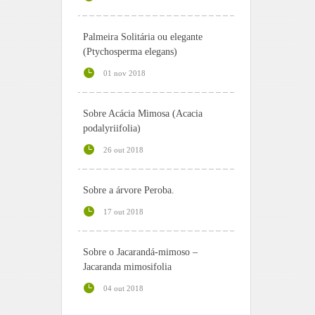
Palmeira Solitária ou elegante
(Ptychosperma elegans)
01 nov 2018
Sobre Acácia Mimosa (Acacia
podalyriifolia)
26 out 2018
Sobre a árvore Peroba.
17 out 2018
Sobre o Jacarandá-mimoso –
Jacaranda mimosifolia
04 out 2018