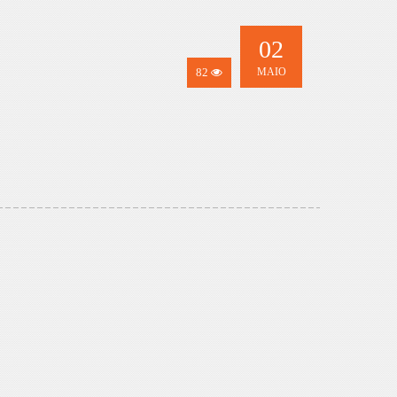
02
82
MAIO