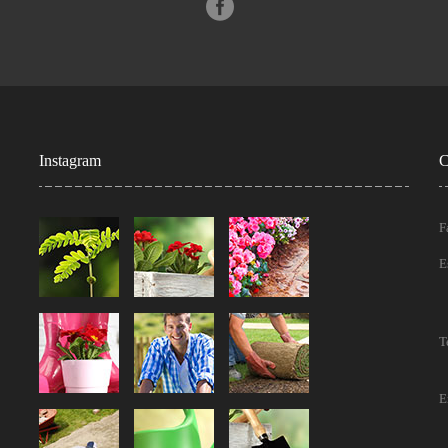
Instagram
C
F
E
T
E