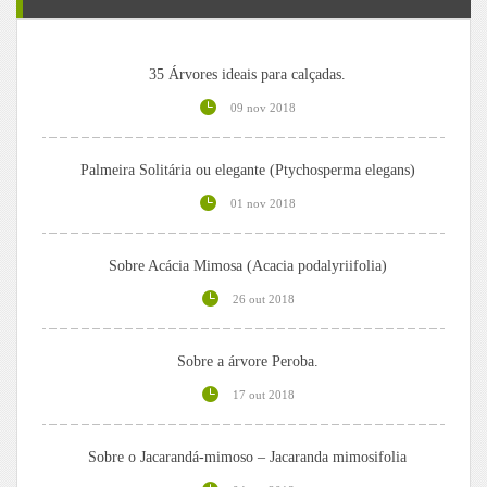
35 Árvores ideais para calçadas.
09 nov 2018
Palmeira Solitária ou elegante (Ptychosperma elegans)
01 nov 2018
Sobre Acácia Mimosa (Acacia podalyriifolia)
26 out 2018
Sobre a árvore Peroba.
17 out 2018
Sobre o Jacarandá-mimoso – Jacaranda mimosifolia