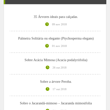
35 Árvores ideais para calçadas.
09 nov 2018
Palmeira Solitária ou elegante (Ptychosperma elegans)
01 nov 2018
Sobre Acácia Mimosa (Acacia podalyriifolia)
26 out 2018
Sobre a árvore Peroba.
17 out 2018
Sobre o Jacarandá-mimoso – Jacaranda mimosifolia