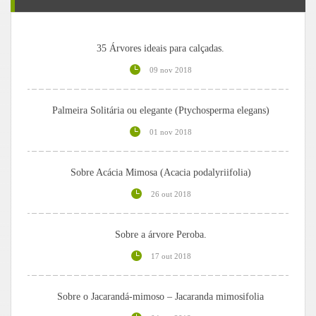
35 Árvores ideais para calçadas.
09 nov 2018
Palmeira Solitária ou elegante (Ptychosperma elegans)
01 nov 2018
Sobre Acácia Mimosa (Acacia podalyriifolia)
26 out 2018
Sobre a árvore Peroba.
17 out 2018
Sobre o Jacarandá-mimoso – Jacaranda mimosifolia