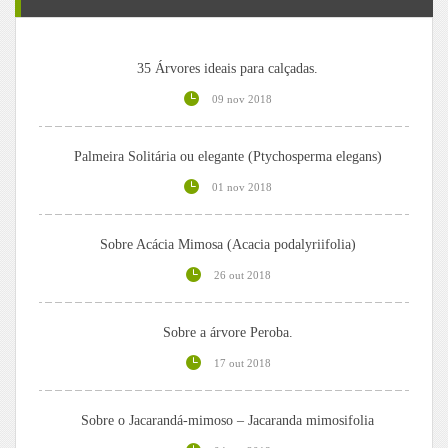
35 Árvores ideais para calçadas.
09 nov 2018
Palmeira Solitária ou elegante (Ptychosperma elegans)
01 nov 2018
Sobre Acácia Mimosa (Acacia podalyriifolia)
26 out 2018
Sobre a árvore Peroba.
17 out 2018
Sobre o Jacarandá-mimoso – Jacaranda mimosifolia