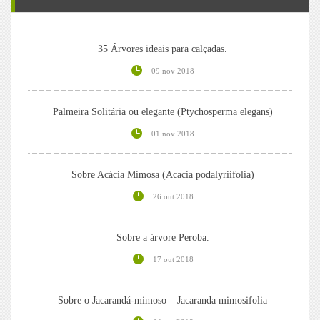
35 Árvores ideais para calçadas.
09 nov 2018
Palmeira Solitária ou elegante (Ptychosperma elegans)
01 nov 2018
Sobre Acácia Mimosa (Acacia podalyriifolia)
26 out 2018
Sobre a árvore Peroba.
17 out 2018
Sobre o Jacarandá-mimoso – Jacaranda mimosifolia