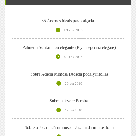
35 Árvores ideais para calçadas.
09 nov 2018
Palmeira Solitária ou elegante (Ptychosperma elegans)
01 nov 2018
Sobre Acácia Mimosa (Acacia podalyriifolia)
26 out 2018
Sobre a árvore Peroba.
17 out 2018
Sobre o Jacarandá-mimoso – Jacaranda mimosifolia