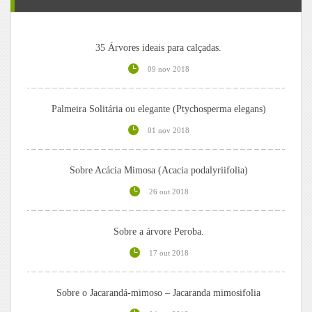
35 Árvores ideais para calçadas.
09 nov 2018
Palmeira Solitária ou elegante (Ptychosperma elegans)
01 nov 2018
Sobre Acácia Mimosa (Acacia podalyriifolia)
26 out 2018
Sobre a árvore Peroba.
17 out 2018
Sobre o Jacarandá-mimoso – Jacaranda mimosifolia