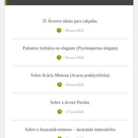
35 Árvores ideais para calçadas.
09 nov 2018
Palmeira Solitária ou elegante (Ptychosperma elegans)
01 nov 2018
Sobre Acácia Mimosa (Acacia podalyriifolia)
26 out 2018
Sobre a árvore Peroba.
17 out 2018
Sobre o Jacarandá-mimoso – Jacaranda mimosifolia