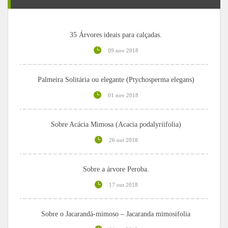
35 Árvores ideais para calçadas.
09 nov 2018
Palmeira Solitária ou elegante (Ptychosperma elegans)
01 nov 2018
Sobre Acácia Mimosa (Acacia podalyriifolia)
26 out 2018
Sobre a árvore Peroba.
17 out 2018
Sobre o Jacarandá-mimoso – Jacaranda mimosifolia