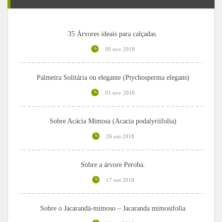
35 Árvores ideais para calçadas.
09 nov 2018
Palmeira Solitária ou elegante (Ptychosperma elegans)
01 nov 2018
Sobre Acácia Mimosa (Acacia podalyriifolia)
26 out 2018
Sobre a árvore Peroba.
17 out 2018
Sobre o Jacarandá-mimoso – Jacaranda mimosifolia