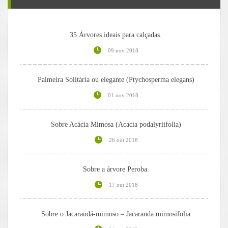
35 Árvores ideais para calçadas.
09 nov 2018
Palmeira Solitária ou elegante (Ptychosperma elegans)
01 nov 2018
Sobre Acácia Mimosa (Acacia podalyriifolia)
26 out 2018
Sobre a árvore Peroba.
17 out 2018
Sobre o Jacarandá-mimoso – Jacaranda mimosifolia