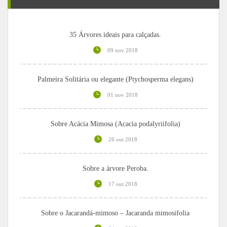
35 Árvores ideais para calçadas.
09 nov 2018
Palmeira Solitária ou elegante (Ptychosperma elegans)
01 nov 2018
Sobre Acácia Mimosa (Acacia podalyriifolia)
26 out 2018
Sobre a árvore Peroba.
17 out 2018
Sobre o Jacarandá-mimoso – Jacaranda mimosifolia