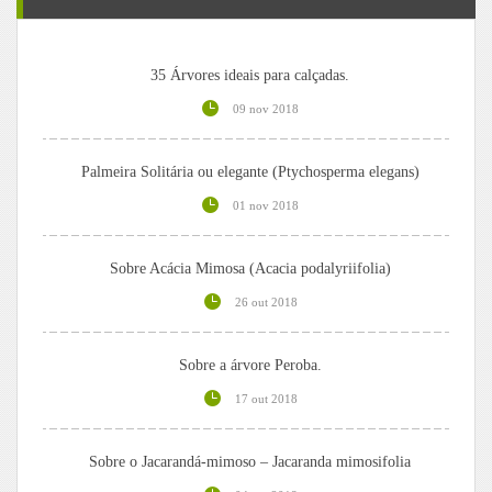
35 Árvores ideais para calçadas.
09 nov 2018
Palmeira Solitária ou elegante (Ptychosperma elegans)
01 nov 2018
Sobre Acácia Mimosa (Acacia podalyriifolia)
26 out 2018
Sobre a árvore Peroba.
17 out 2018
Sobre o Jacarandá-mimoso – Jacaranda mimosifolia