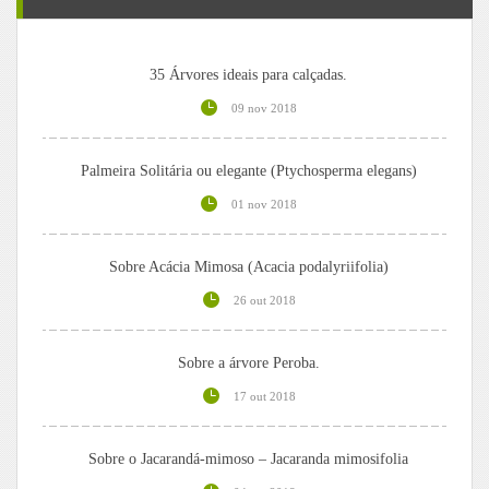
35 Árvores ideais para calçadas.
09 nov 2018
Palmeira Solitária ou elegante (Ptychosperma elegans)
01 nov 2018
Sobre Acácia Mimosa (Acacia podalyriifolia)
26 out 2018
Sobre a árvore Peroba.
17 out 2018
Sobre o Jacarandá-mimoso – Jacaranda mimosifolia