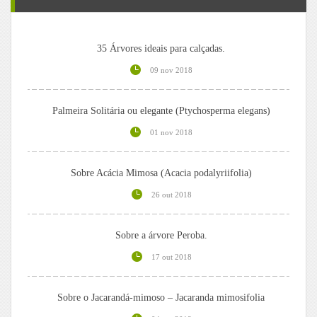
35 Árvores ideais para calçadas.
09 nov 2018
Palmeira Solitária ou elegante (Ptychosperma elegans)
01 nov 2018
Sobre Acácia Mimosa (Acacia podalyriifolia)
26 out 2018
Sobre a árvore Peroba.
17 out 2018
Sobre o Jacarandá-mimoso – Jacaranda mimosifolia