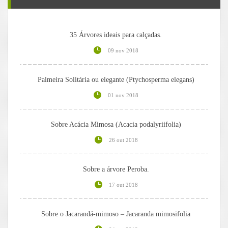
35 Árvores ideais para calçadas.
09 nov 2018
Palmeira Solitária ou elegante (Ptychosperma elegans)
01 nov 2018
Sobre Acácia Mimosa (Acacia podalyriifolia)
26 out 2018
Sobre a árvore Peroba.
17 out 2018
Sobre o Jacarandá-mimoso – Jacaranda mimosifolia