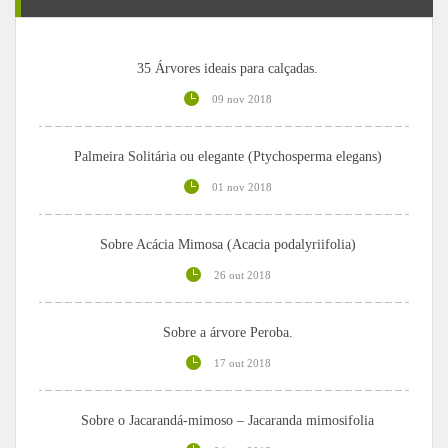
35 Árvores ideais para calçadas.
09 nov 2018
Palmeira Solitária ou elegante (Ptychosperma elegans)
01 nov 2018
Sobre Acácia Mimosa (Acacia podalyriifolia)
26 out 2018
Sobre a árvore Peroba.
17 out 2018
Sobre o Jacarandá-mimoso – Jacaranda mimosifolia