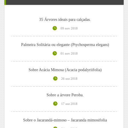
35 Árvores ideais para calçadas.
09 nov 2018
Palmeira Solitária ou elegante (Ptychosperma elegans)
01 nov 2018
Sobre Acácia Mimosa (Acacia podalyriifolia)
26 out 2018
Sobre a árvore Peroba.
17 out 2018
Sobre o Jacarandá-mimoso – Jacaranda mimosifolia