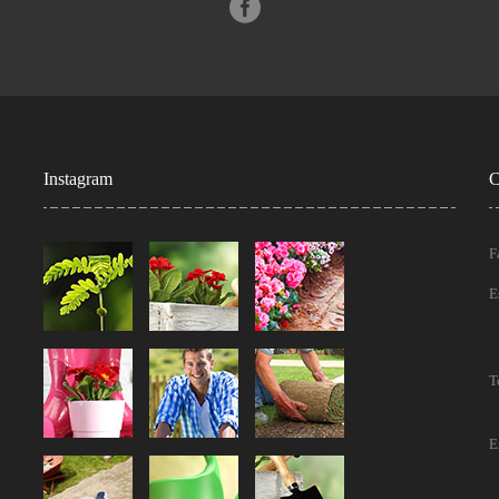
Instagram
C
F
E
T
E