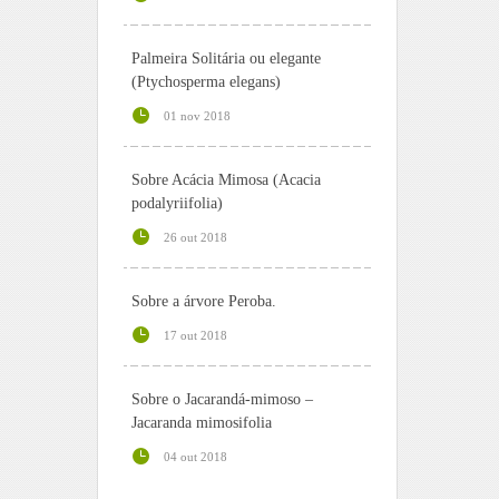
Palmeira Solitária ou elegante
(Ptychosperma elegans)
01 nov 2018
Sobre Acácia Mimosa (Acacia
podalyriifolia)
26 out 2018
Sobre a árvore Peroba.
17 out 2018
Sobre o Jacarandá-mimoso –
Jacaranda mimosifolia
04 out 2018