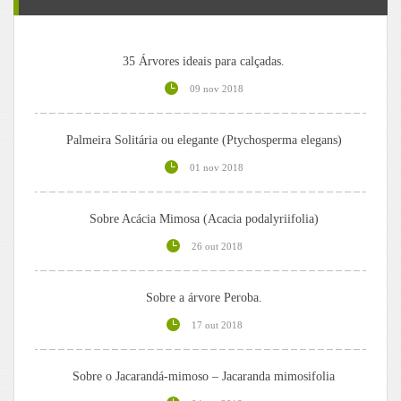
35 Árvores ideais para calçadas.
09 nov 2018
Palmeira Solitária ou elegante (Ptychosperma elegans)
01 nov 2018
Sobre Acácia Mimosa (Acacia podalyriifolia)
26 out 2018
Sobre a árvore Peroba.
17 out 2018
Sobre o Jacarandá-mimoso – Jacaranda mimosifolia