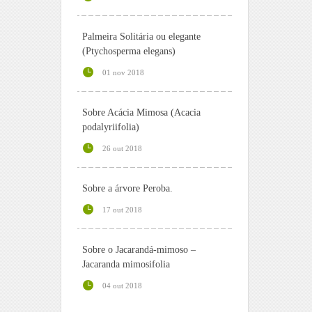
Palmeira Solitária ou elegante
(Ptychosperma elegans)
01 nov 2018
Sobre Acácia Mimosa (Acacia
podalyriifolia)
26 out 2018
Sobre a árvore Peroba.
17 out 2018
Sobre o Jacarandá-mimoso –
Jacaranda mimosifolia
04 out 2018