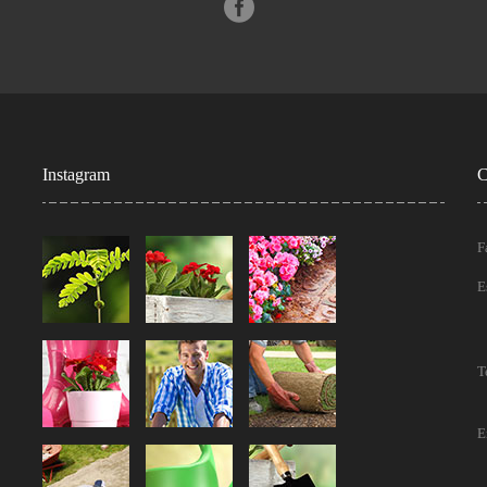
Instagram
C
F
E
T
E