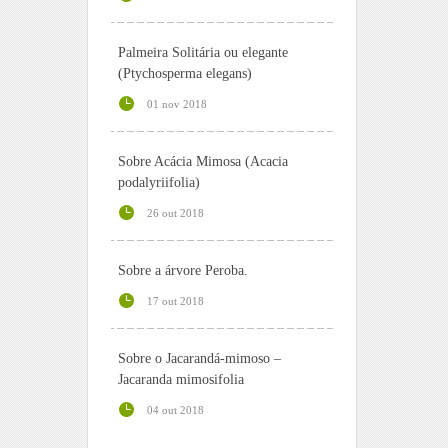
Palmeira Solitária ou elegante
(Ptychosperma elegans)
01 nov 2018
Sobre Acácia Mimosa (Acacia
podalyriifolia)
26 out 2018
Sobre a árvore Peroba.
17 out 2018
Sobre o Jacarandá-mimoso –
Jacaranda mimosifolia
04 out 2018