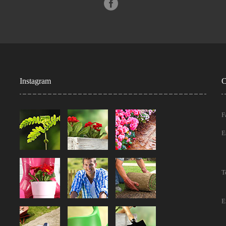
Instagram
C
F
E
T
E