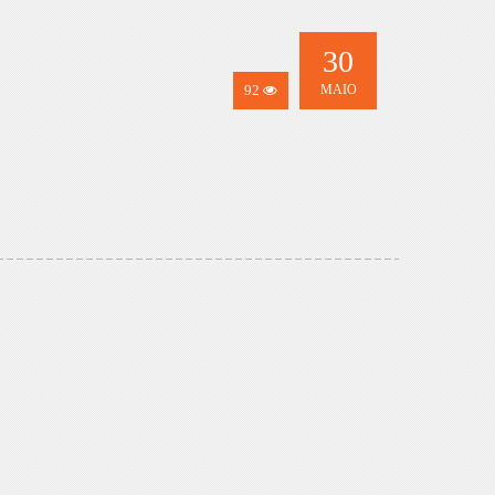
30
92
MAIO