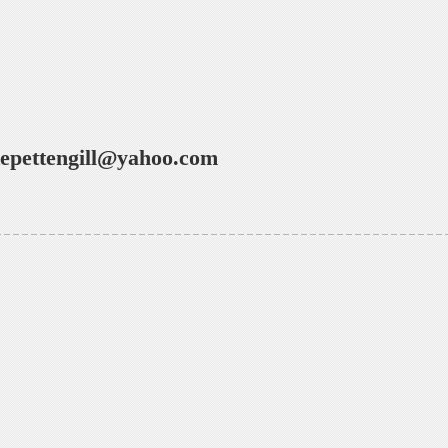
epettengill@yahoo.com