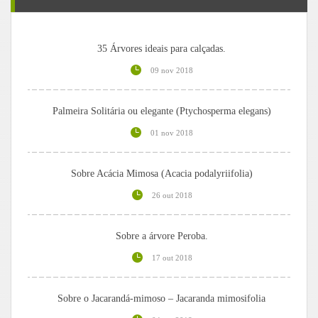
35 Árvores ideais para calçadas.
09 nov 2018
Palmeira Solitária ou elegante (Ptychosperma elegans)
01 nov 2018
Sobre Acácia Mimosa (Acacia podalyriifolia)
26 out 2018
Sobre a árvore Peroba.
17 out 2018
Sobre o Jacarandá-mimoso – Jacaranda mimosifolia