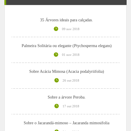
35 Árvores ideais para calçadas.
09 nov 2018
Palmeira Solitária ou elegante (Ptychosperma elegans)
01 nov 2018
Sobre Acácia Mimosa (Acacia podalyriifolia)
26 out 2018
Sobre a árvore Peroba.
17 out 2018
Sobre o Jacarandá-mimoso – Jacaranda mimosifolia