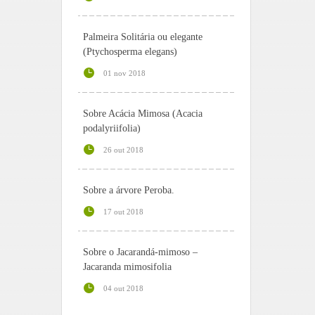
Palmeira Solitária ou elegante
(Ptychosperma elegans)
01 nov 2018
Sobre Acácia Mimosa (Acacia
podalyriifolia)
26 out 2018
Sobre a árvore Peroba.
17 out 2018
Sobre o Jacarandá-mimoso –
Jacaranda mimosifolia
04 out 2018