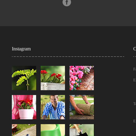
Instagram
C
F
E
T
E