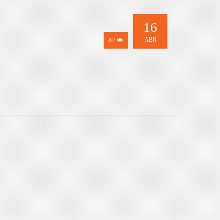
16
82
ABR