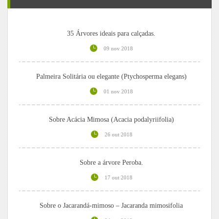
35 Árvores ideais para calçadas.
09 nov 2018
Palmeira Solitária ou elegante (Ptychosperma elegans)
01 nov 2018
Sobre Acácia Mimosa (Acacia podalyriifolia)
26 out 2018
Sobre a árvore Peroba.
17 out 2018
Sobre o Jacarandá-mimoso – Jacaranda mimosifolia