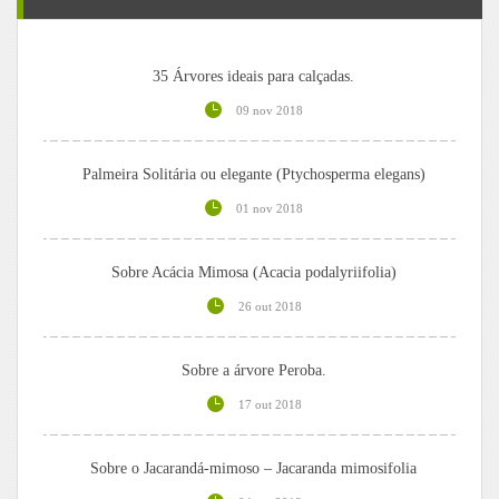
35 Árvores ideais para calçadas.
09 nov 2018
Palmeira Solitária ou elegante (Ptychosperma elegans)
01 nov 2018
Sobre Acácia Mimosa (Acacia podalyriifolia)
26 out 2018
Sobre a árvore Peroba.
17 out 2018
Sobre o Jacarandá-mimoso – Jacaranda mimosifolia