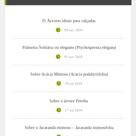
35 Árvores ideais para calçadas.
09 nov 2018
Palmeira Solitária ou elegante (Ptychosperma elegans)
01 nov 2018
Sobre Acácia Mimosa (Acacia podalyriifolia)
26 out 2018
Sobre a árvore Peroba.
17 out 2018
Sobre o Jacarandá-mimoso – Jacaranda mimosifolia