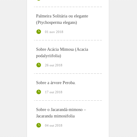
Palmeira Solitária ou elegante
(Ptychosperma elegans)
01 nov 2018
Sobre Acácia Mimosa (Acacia
podalyriifolia)
26 out 2018
Sobre a árvore Peroba.
17 out 2018
Sobre o Jacarandá-mimoso –
Jacaranda mimosifolia
04 out 2018