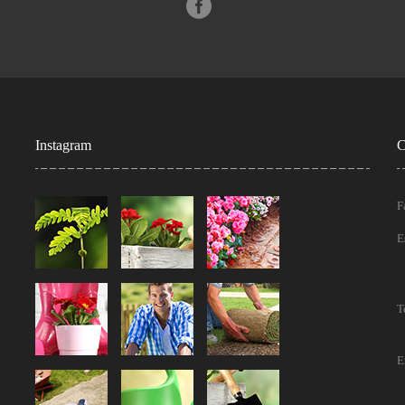
Instagram
C
F
E
T
E