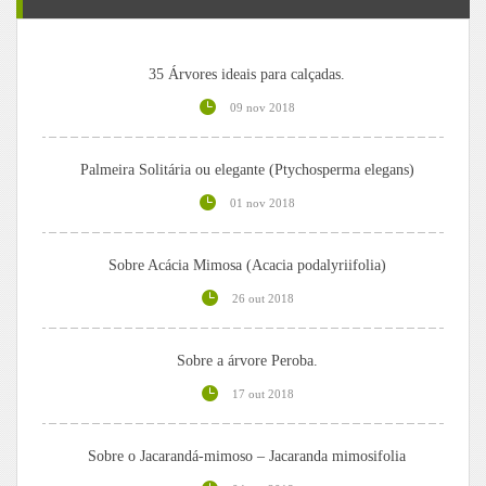
35 Árvores ideais para calçadas.
09 nov 2018
Palmeira Solitária ou elegante (Ptychosperma elegans)
01 nov 2018
Sobre Acácia Mimosa (Acacia podalyriifolia)
26 out 2018
Sobre a árvore Peroba.
17 out 2018
Sobre o Jacarandá-mimoso – Jacaranda mimosifolia