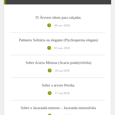
35 Árvores ideais para calçadas.
09 nov 2018
Palmeira Solitária ou elegante (Ptychosperma elegans)
01 nov 2018
Sobre Acácia Mimosa (Acacia podalyriifolia)
26 out 2018
Sobre a árvore Peroba.
17 out 2018
Sobre o Jacarandá-mimoso – Jacaranda mimosifolia