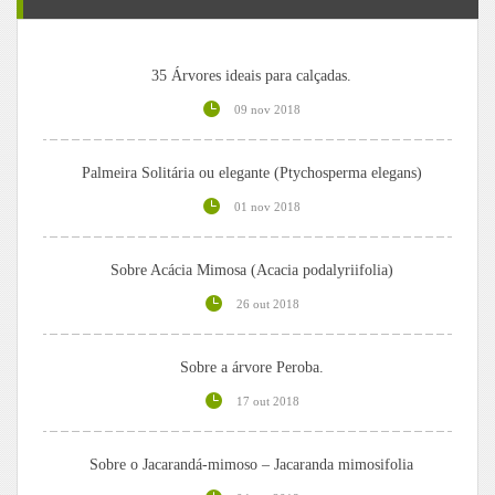
35 Árvores ideais para calçadas.
09 nov 2018
Palmeira Solitária ou elegante (Ptychosperma elegans)
01 nov 2018
Sobre Acácia Mimosa (Acacia podalyriifolia)
26 out 2018
Sobre a árvore Peroba.
17 out 2018
Sobre o Jacarandá-mimoso – Jacaranda mimosifolia