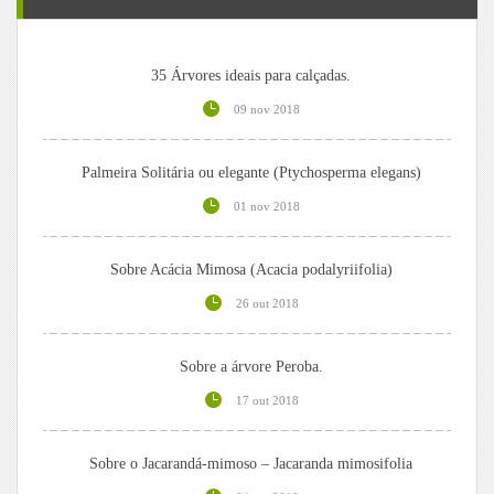
35 Árvores ideais para calçadas.
09 nov 2018
Palmeira Solitária ou elegante (Ptychosperma elegans)
01 nov 2018
Sobre Acácia Mimosa (Acacia podalyriifolia)
26 out 2018
Sobre a árvore Peroba.
17 out 2018
Sobre o Jacarandá-mimoso – Jacaranda mimosifolia