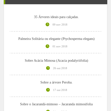
35 Árvores ideais para calçadas.
09 nov 2018
Palmeira Solitária ou elegante (Ptychosperma elegans)
01 nov 2018
Sobre Acácia Mimosa (Acacia podalyriifolia)
26 out 2018
Sobre a árvore Peroba.
17 out 2018
Sobre o Jacarandá-mimoso – Jacaranda mimosifolia