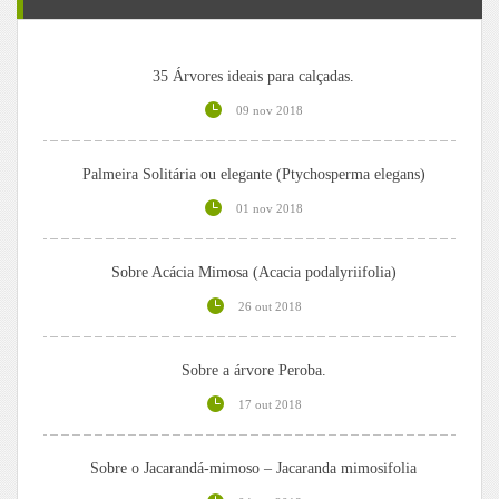
35 Árvores ideais para calçadas.
09 nov 2018
Palmeira Solitária ou elegante (Ptychosperma elegans)
01 nov 2018
Sobre Acácia Mimosa (Acacia podalyriifolia)
26 out 2018
Sobre a árvore Peroba.
17 out 2018
Sobre o Jacarandá-mimoso – Jacaranda mimosifolia