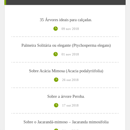
35 Árvores ideais para calçadas.
09 nov 2018
Palmeira Solitária ou elegante (Ptychosperma elegans)
01 nov 2018
Sobre Acácia Mimosa (Acacia podalyriifolia)
26 out 2018
Sobre a árvore Peroba.
17 out 2018
Sobre o Jacarandá-mimoso – Jacaranda mimosifolia