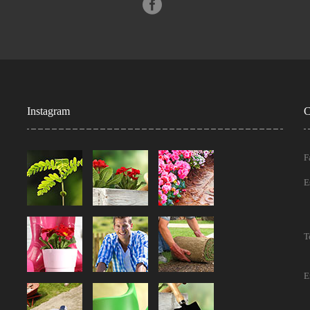
Instagram
C
F
E
T
E