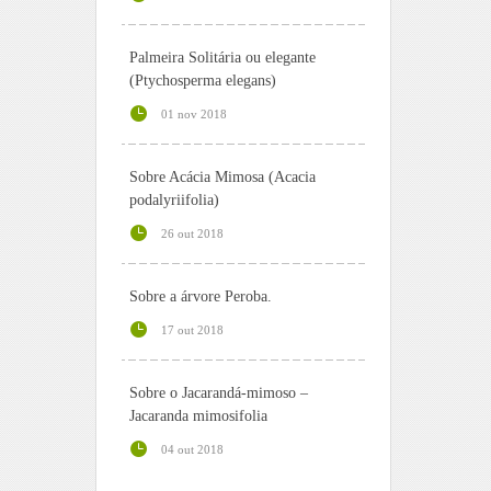
Palmeira Solitária ou elegante
(Ptychosperma elegans)
01 nov 2018
Sobre Acácia Mimosa (Acacia
podalyriifolia)
26 out 2018
Sobre a árvore Peroba.
17 out 2018
Sobre o Jacarandá-mimoso –
Jacaranda mimosifolia
04 out 2018