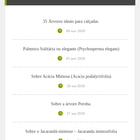
35 Árvores ideais para calçadas.
09 nov 2018
Palmeira Solitária ou elegante (Ptychosperma elegans)
01 nov 2018
Sobre Acácia Mimosa (Acacia podalyriifolia)
26 out 2018
Sobre a árvore Peroba.
17 out 2018
Sobre o Jacarandá-mimoso – Jacaranda mimosifolia