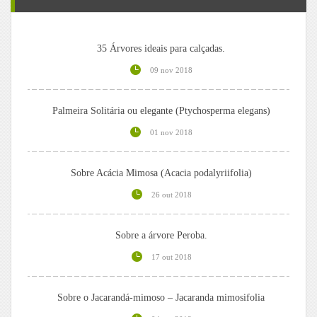
35 Árvores ideais para calçadas.
09 nov 2018
Palmeira Solitária ou elegante (Ptychosperma elegans)
01 nov 2018
Sobre Acácia Mimosa (Acacia podalyriifolia)
26 out 2018
Sobre a árvore Peroba.
17 out 2018
Sobre o Jacarandá-mimoso – Jacaranda mimosifolia