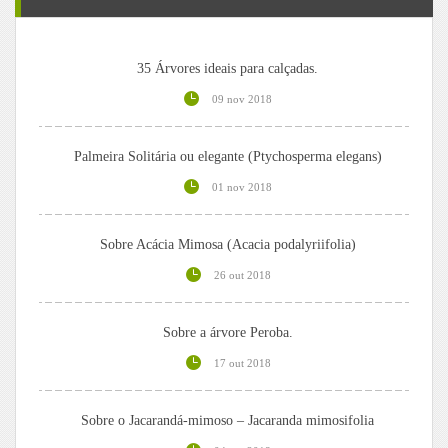
35 Árvores ideais para calçadas.
09 nov 2018
Palmeira Solitária ou elegante (Ptychosperma elegans)
01 nov 2018
Sobre Acácia Mimosa (Acacia podalyriifolia)
26 out 2018
Sobre a árvore Peroba.
17 out 2018
Sobre o Jacarandá-mimoso – Jacaranda mimosifolia