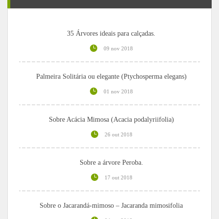
35 Árvores ideais para calçadas.
09 nov 2018
Palmeira Solitária ou elegante (Ptychosperma elegans)
01 nov 2018
Sobre Acácia Mimosa (Acacia podalyriifolia)
26 out 2018
Sobre a árvore Peroba.
17 out 2018
Sobre o Jacarandá-mimoso – Jacaranda mimosifolia